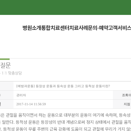
병원소개
통합치료센터
치료사례
문의·예약
고객서비
[예방과운동] 등장성 운동과 등속성 운동 그리고 등척성 운동이란?
자
관리자
조회
일
2017-11-14 11:56:59
지점
은 관절을 움직이면서 하는 운동으로 대부분의 운동이 여기에 속하며, 등속성
 말한다. 등척성 운동은 등장성의 반대 개념으로써 정지 상태에서 관절을 움
. 등척성 운동이 무릎 주변의 근육 강화에 도움이 되고 관절에 무리가 가지 않