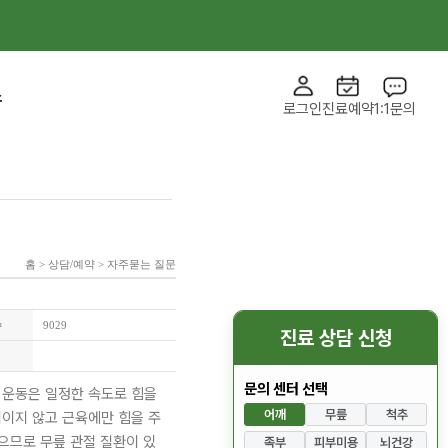
스
로그인
진료예약
1:1문의
홈 > 상담/예약 > 자주묻는 질문
수
9029
진료 상담 신청
문의 센터 선택
 운동은 일정한 속도로 힘을
어깨
무릎
척추
직이지 않고 근육에만 힘을 주
으므로 무릎 관절 질환이 있
족부
피부미용
뇌건강