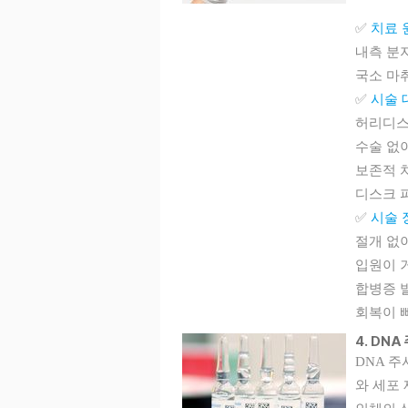
✅
치료 
내측 분지 
국소 마
✅
시술 
허리디스
수술 없
보존적 
디스크 
✅
시술 
절개 없
입원이 거
합병증 
회복이 
4. DNA
DNA 
와 세포