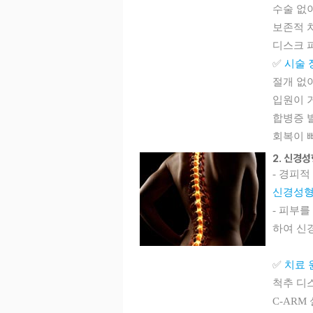
수술 없
보존적 
디스크 
✅
시술 
절개 없
입원이 거
합병증 
회복이 
2. 신경
- 경피적 경
신경성형
- 피부
하여 신
✅
치료 
척추 디
C-ARM