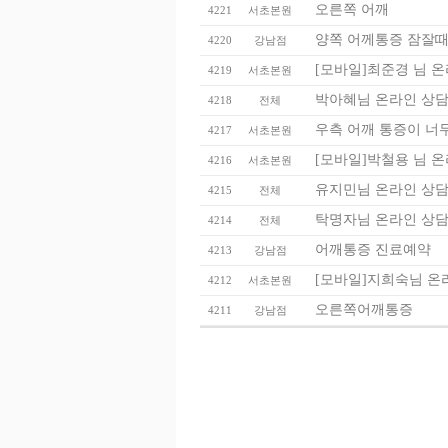
오른쪽 어깨
4221
서초본원
양쪽 어께통증 잠잘때
4220
강남점
[모바일]최준경 님 
4219
서초본원
박아혜님 온라인 상담
4218
전체
우측 어깨 통증이 너
4217
서초본원
[모바일]박철용 님 
4216
서초본원
유지민님 온라인 상담
4215
전체
탁명자님 온라인 상담
4214
전체
어깨통증 진료예약
4213
강남점
[모바일]지희숙님 온
4212
서초본원
오른쪽어깨통증
4211
강남점