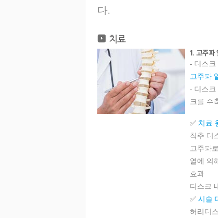
다.
1. 고주파
- 디스크 내
고주파 
- 디스
크를 수
✅
치료 
척추 디
고주파로 
열에 의
효과
디스크 
✅
시술 
허리디스