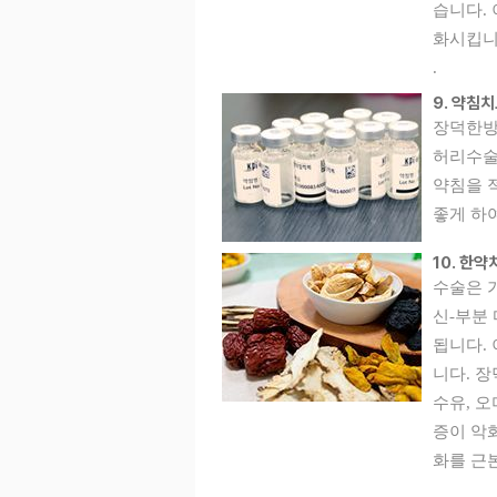
습니다.
화시킵니
.
9. 약침
장덕한방
허리수술
약침을 
좋게 하
10. 한약
수술은 
신-부분
됩니다.
니다. 
수유, 
증이 악화
화를 근