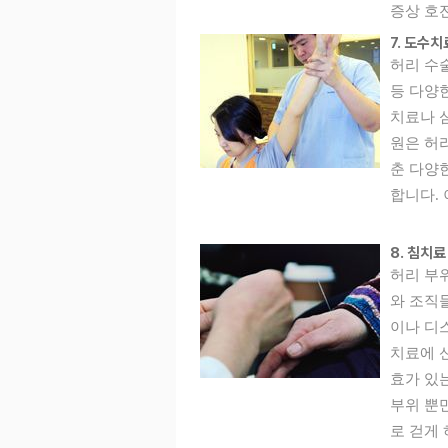
증상 호
7. 도수치
허리 수
등 다양
치료나 
원은 허
춘 다양
합니다. 
8. 침치료
허리 부
와 조직
이나 디
치료에 
효가 있
부위 뿐
로 걷게