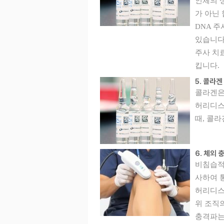
인체의 
가 아닌
DNA 
있습니다
주사 치
킵니다.
5. 콜라겐
콜라겐은
허리디스
때, 콜
6. 체외 
비침습적
사하여 
허리디스크
위 조직
충격파는