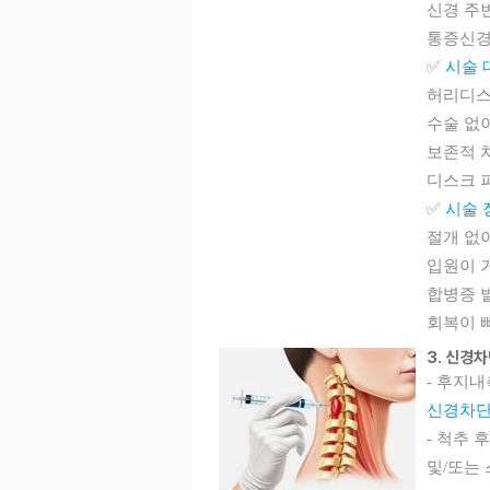
신경 주변
통증신경
✅
시술 
허리디스
수술 없
보존적 
디스크 
✅
시술 
절개 없
입원이 거
합병증 
회복이 
3. 신경
- 후지내측
신경차단
- 척추
및/또는