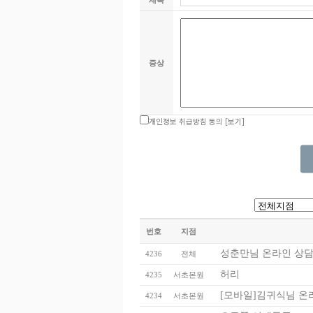
제목
증상
개인정보 취급방침 동의
[보기]
번호
지점
성춘만님 온라인 상담
4236
전체
허리
4235
서초본원
[모바일]김귀식님 온
4234
서초본원