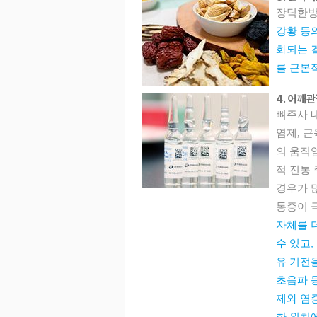
장덕한
강황 등
화되는 
를 근본
4. 어깨
뼈주사 
염제, 
의 움직
적 진통
경우가 
통증이 
자체를 
수 있고
유 기전을
초음파 
제와 염