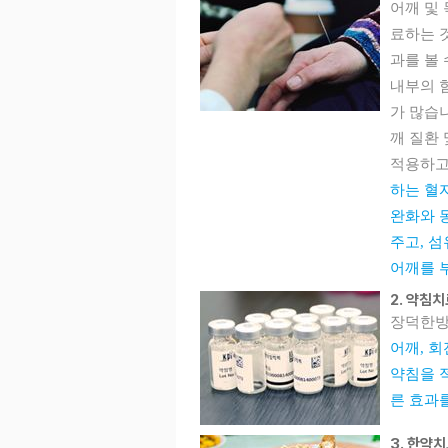
어깨 및
료하는 
과를 볼
내부의 
가 많습니
깨 질환
적용하고
하는 혈
완화와 
주고, 
어깨를 
2. 약침
장덕한방
어깨, 
약침을 
른 효과
3. 한약