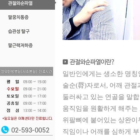
일반인에게는 생소한 명칭인 관
술순(脣)자로서, 어깨 관
둘러싸고 있는 연골을 말합
움직임을 원활하게 해주는 
위팔뼈에 붙어있는 상완이두
직임이나 어깨를 심하게 부