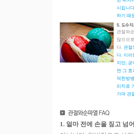
한 위치
시킵니다
하기 때
5. 도수
관절와순
많으므로
다.
관절
다. 이
지만, 
면 그 
덕한방병
리치료 
가며 관
1. 얼마 전에 손을 짚고 